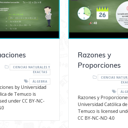
uaciones
Razones y
Proporciones
CIENCIAS NATURALES Y
EXACTAS
CIENCIAS NATUR
ÁLGEBRA
EXA
ciones by Universidad
ÁLG
lica de Temuco is
Razones y Proporcione
nsed under CC BY-NC-
Universidad Católica de
.0
Temuco is licensed und
CC BY-NC-ND 4.0