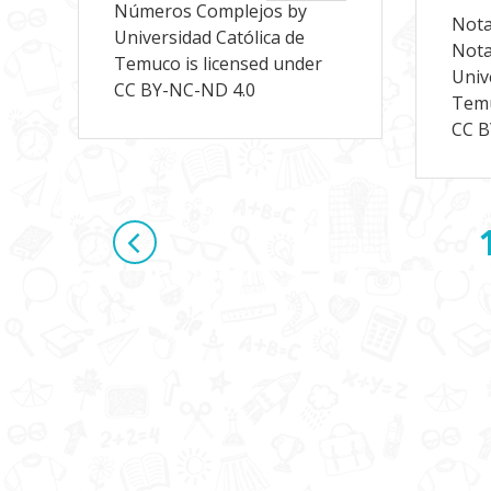
Números Complejos by
Nota
Universidad Católica de
Nota
Temuco is licensed under
Univ
CC BY-NC-ND 4.0
Temu
CC B
Navegación
de
entradas