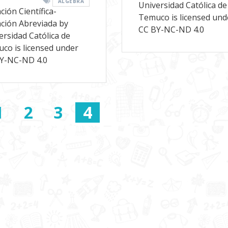
ÁLGEBRA
Universidad Católica de
ción Científica-
Temuco is licensed und
ción Abreviada by
CC BY-NC-ND 4.0
ersidad Católica de
co is licensed under
Y-NC-ND 4.0
Página
1
Página
2
Página
3
Página
4