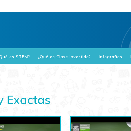
Qué es STEM?
¿Qué es Clase Invertida?
Infografías
y Exactas