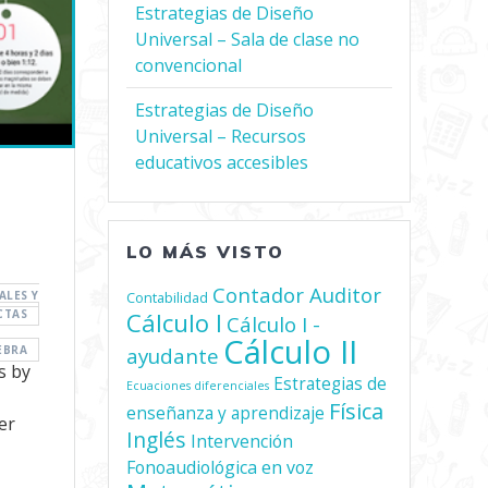
Estrategias de Diseño
Universal – Sala de clase no
convencional
Estrategias de Diseño
Universal – Recursos
educativos accesibles
LO MÁS VISTO
Contador Auditor
Contabilidad
ALES Y
Cálculo I
CTAS
Cálculo I -
Cálculo II
ayudante
EBRA
s by
Estrategias de
Ecuaciones diferenciales
Física
enseñanza y aprendizaje
er
Inglés
Intervención
Fonoaudiológica en voz