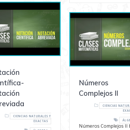
tación
ntífica-
Números
tación
Complejos II
reviada
CIENCIAS NATUR
EXA
CIENCIAS NATURALES Y
ÁLG
EXACTAS
Números Complejos II 