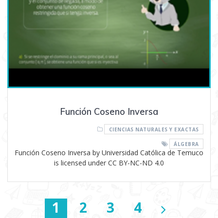
Función Coseno Inversa
CIENCIAS NATURALES Y EXACTAS
ÁLGEBRA
Función Coseno Inversa by Universidad Católica de Temuco
is licensed under CC BY-NC-ND 4.0
Navegación
Página
1
Página
2
Página
3
Página
4