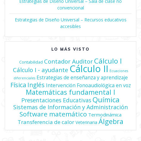
Estrategias de Diseño Universal – Sala de clase no
convencional
Estrategias de Diseño Universal – Recursos educativos
accesibles
LO MÁS VISTO
Cálculo I
Contador Auditor
Contabilidad
Cálculo II
Cálculo I - ayudante
Ecuaciones
Estrategias de enseñanza y aprendizaje
diferenciales
Física
Inglés
Intervención Fonoaudiológica en voz
Matemáticas fundamental I
Química
Presentaciones Educativas
Sistemas de Información y Administración
Software matemático
Termodinámica
Álgebra
Transferencia de calor
Veterinaria