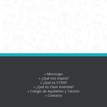
» Microcaps
» ¿Qué nos inspira?
» ¿Qué es STEM?
» ¿Qué es Clase Invertida?
» Colegio de Ayudantes y Tutores
» Contacto