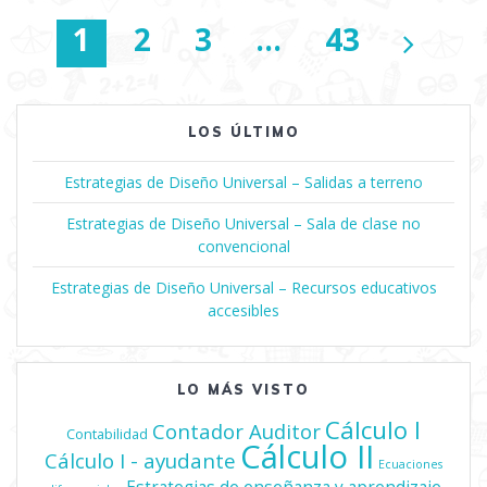
Navegación
Página
1
Página
2
Página
3
…
Página
43
de
entradas
LOS ÚLTIMO
Estrategias de Diseño Universal – Salidas a terreno
Estrategias de Diseño Universal – Sala de clase no
convencional
Estrategias de Diseño Universal – Recursos educativos
accesibles
LO MÁS VISTO
Cálculo I
Contador Auditor
Contabilidad
Cálculo II
Cálculo I - ayudante
Ecuaciones