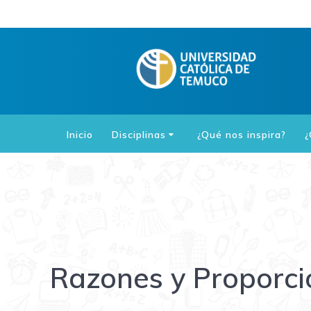
Saltar
al
contenido
Inicio
Disciplinas
¿Qué nos inspira?
¿
Razones y Proporci