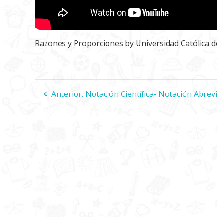
Razones y Proporciones
by
Universidad Católica 
Navegación
Anterior:
Entrada
Notación Científica- Notación Abrev
anterior:
de
entradas