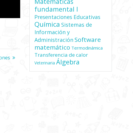
Matemáticas
fundamental I
Presentaciones Educativas
Química
Sistemas de
Información y
Software
Administración
matemático
Termodinámica
Transferencia de calor
nte
iones
Álgebra
Veterinaria
a: