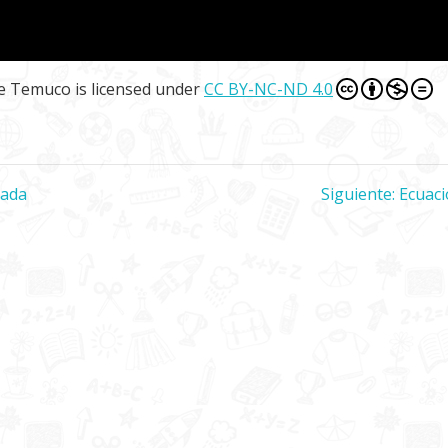
de Temuco
is licensed under
CC BY-NC-ND 4.0
iada
Siguiente:
Siguie
Ecuac
entrad