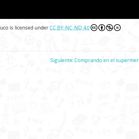
muco
is licensed under
CC BY-NC-ND 4.0
Siguiente:
Siguiente
Comprando en el supermer
entrada: