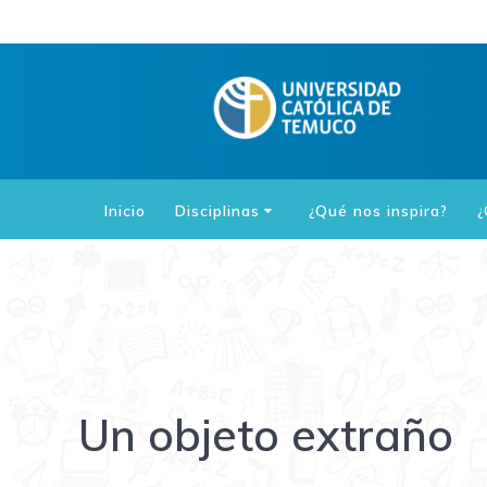
Saltar
al
contenido
Inicio
Disciplinas
¿Qué nos inspira?
¿
Un objeto extraño