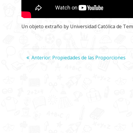
Un objeto extraño
by
Universidad Católica de Te
Navegación
Anterior:
Entrada
Propiedades de las Proporciones
anterior:
de
entradas