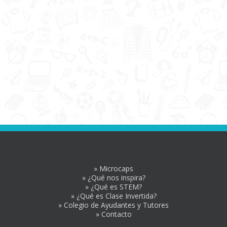
» Microcaps
» ¿Qué nos inspira?
» ¿Qué es STEM?
» ¿Qué es Clase Invertida?
» Colegio de Ayudantes y Tutores
» Contacto