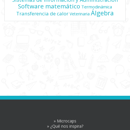
Software matemático
Termodinámica
Álgebra
Transferencia de calor
Veterinaria
» Microcaps
» ¿Qué nos inspira?