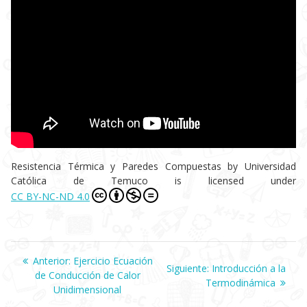
Resistencia Térmica y Paredes Compuestas
by
Universidad
Católica de Temuco
is licensed under
CC BY-NC-ND 4.0
Navegación
Anterior:
Entrada
Ejercicio Ecuación
Siguiente:
Siguiente
Introducción a la
de Conducción de Calor
anterior:
Termodinámica
entrada:
de
Unidimensional