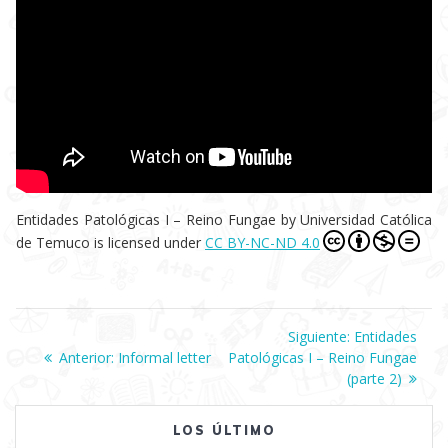
Entidades Patológicas I – Reino Fungae
by
Universidad Católica
de Temuco
is licensed under
CC BY-NC-ND 4.0
Navegación
Siguiente:
Siguiente
Entidades
Anterior:
Entrada
Informal letter
Patológicas I – Reino Fungae
entrada:
de
anterior:
(parte 2)
entradas
LOS ÚLTIMO