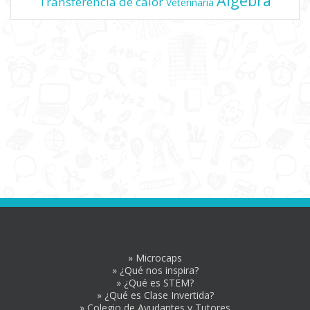
Álgebra
Transferencia de calor
Veterinaria
» Microcaps
» ¿Qué nos inspira?
» ¿Qué es STEM?
» ¿Qué es Clase Invertida?
» Colegio de Ayudantes y Tutores