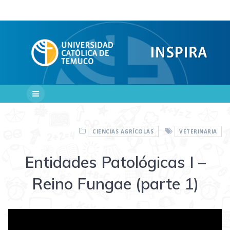
Saltar
al
contenido
CIENCIAS AGRÍCOLAS
VETERINARIA
Entidades Patológicas I –
Reino Fungae (parte 1)