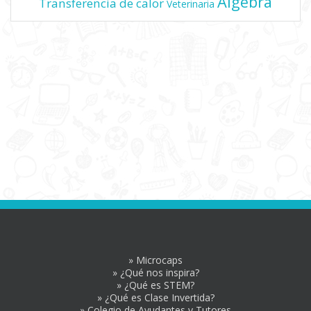
Álgebra
Transferencia de calor
Veterinaria
» Microcaps
» ¿Qué nos inspira?
» ¿Qué es STEM?
» ¿Qué es Clase Invertida?
» Colegio de Ayudantes y Tutores