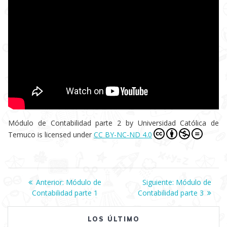
Módulo de Contabilidad parte 2
by
Universidad Católica de
Temuco
is licensed under
CC BY-NC-ND 4.0
Navegación
Anterior:
Entrada
Módulo de
Siguiente:
Siguiente
Módulo de
Contabilidad parte 1
anterior:
Contabilidad parte 3
entrada:
de
LOS ÚLTIMO