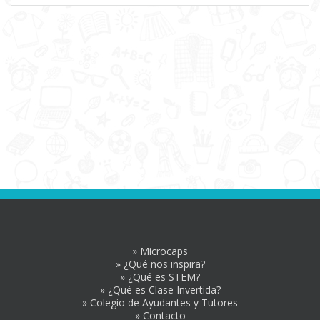
» Microcaps
» ¿Qué nos inspira?
» ¿Qué es STEM?
» ¿Qué es Clase Invertida?
» Colegio de Ayudantes y Tutores
» Contacto