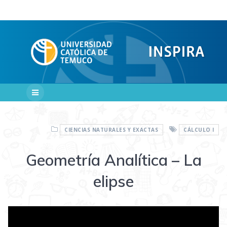
Saltar
al
contenido
CIENCIAS NATURALES Y EXACTAS
CÁLCULO I
Geometría Analítica – La
elipse