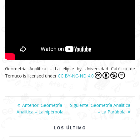
Geometría Analítica – La elipse
by
Universidad Católica de
Temuco
is licensed under
CC BY-NC-ND 4.0
Navegación
Anterior:
Entrada
Geometría
Siguiente:
Siguiente
Geometría Analítica
Analítica – La hipérbola
anterior:
entrada:
– La Parábola
de
LOS ÚLTIMO
entradas