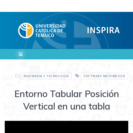
Saltar
al
contenido
INGENIERÍA Y TECNOLOGÍA
SOFTWARE MATEMÁTICO
Entorno Tabular Posición
Vertical en una tabla