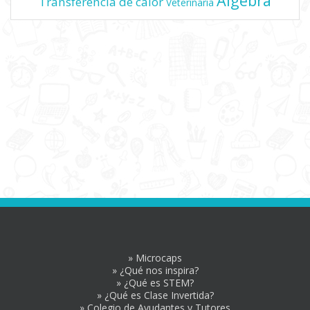
Álgebra
Transferencia de calor
Veterinaria
» Microcaps
» ¿Qué nos inspira?
» ¿Qué es STEM?
» ¿Qué es Clase Invertida?
» Colegio de Ayudantes y Tutores