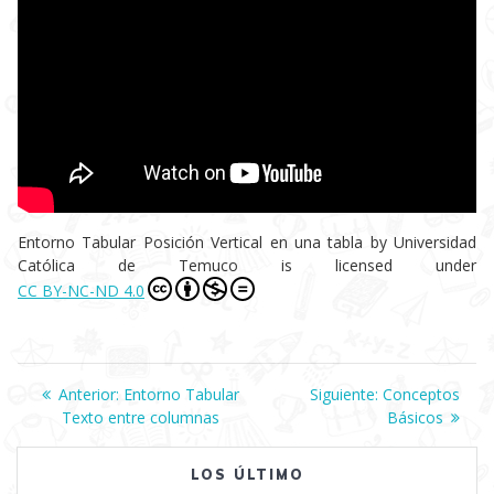
Entorno Tabular Posición Vertical en una tabla
by
Universidad
Católica de Temuco
is licensed under
CC BY-NC-ND 4.0
Navegación
Anterior:
Entrada
Entorno Tabular
Siguiente:
Siguiente
Conceptos
Texto entre columnas
anterior:
entrada:
Básicos
de
LOS ÚLTIMO