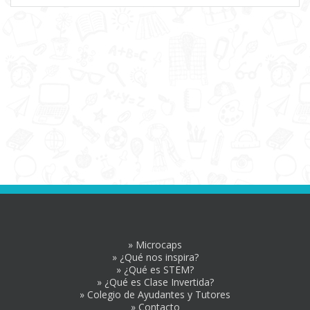
» Microcaps
» ¿Qué nos inspira?
» ¿Qué es STEM?
» ¿Qué es Clase Invertida?
» Colegio de Ayudantes y Tutores
» Contacto