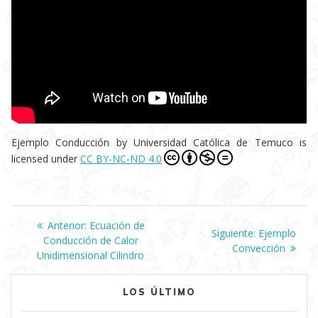
Ejemplo Conducción
by
Universidad Católica de Temuco
is
licensed under
CC BY-NC-ND 4.0
Navegación
Anterior:
Entrada
Ecuación de
Siguiente:
Siguiente
Ejemplo
Conducción de Calor
anterior:
Convección
entrada:
de
Unidimensional Cilindro
entradas
LOS ÚLTIMO