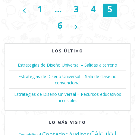
Navegación
Página
1
…
Página
3
Página
4
Págin
5
de
Página
6
entradas
LOS ÚLTIMO
Estrategias de Diseño Universal – Salidas a terreno
Estrategias de Diseño Universal – Sala de clase no
convencional
Estrategias de Diseño Universal – Recursos educativos
accesibles
LO MÁS VISTO
Cálculo I
Contador Auditor
Contabilidad