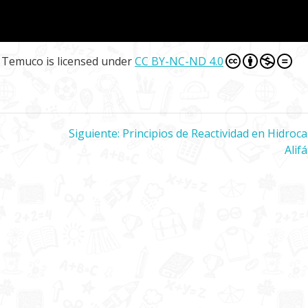
e Temuco
is licensed under
CC BY-NC-ND 4.0
Siguiente:
Siguiente
Principios de Reactividad en Hidroc
entrada:
Alifa