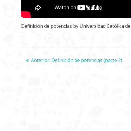
Definición de potencias
by
Universidad Católica d
Navegación
Anterior:
Entrada
Definición de potencias (parte 2)
anterior:
de
entradas