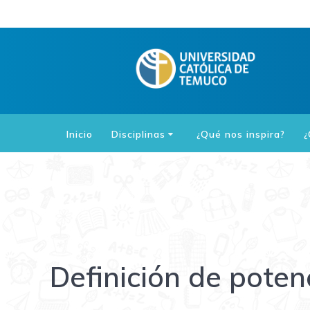
Saltar
al
contenido
Inicio
Disciplinas
¿Qué nos inspira?
¿
Definición de poten