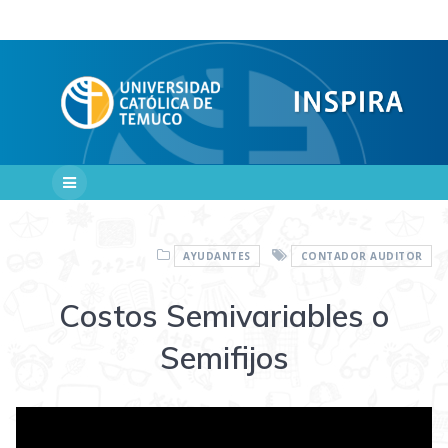
Saltar
al
contenido
AYUDANTES
CONTADOR AUDITOR
Costos Semivariables o
Semifijos