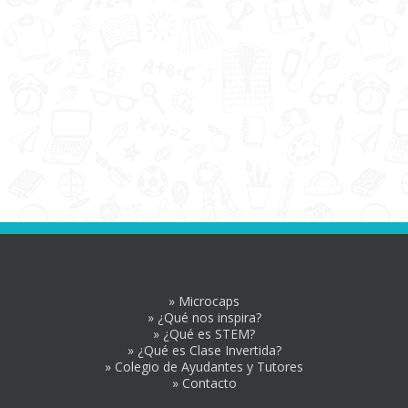
» Microcaps
» ¿Qué nos inspira?
» ¿Qué es STEM?
» ¿Qué es Clase Invertida?
» Colegio de Ayudantes y Tutores
» Contacto