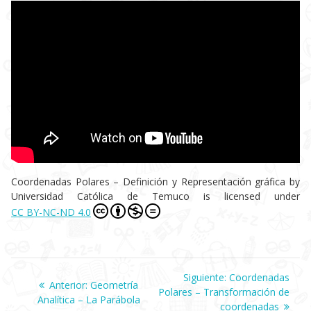
Coordenadas Polares – Definición y Representación gráfica
by
Universidad Católica de Temuco
is licensed under
CC BY-NC-ND 4.0
Navegación
Siguiente:
Siguiente
Coordenadas
Anterior:
Entrada
Geometría
Polares – Transformación de
entrada:
Analítica – La Parábola
anterior:
coordenadas