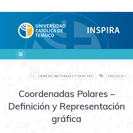
Saltar
al
contenido
CIENCIAS NATURALES Y EXACTAS
CÁLCULO I
Coordenadas Polares –
Definición y Representación
gráfica