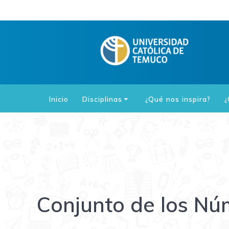
Saltar
al
contenido
Inicio
Disciplinas
¿Qué nos inspira?
¿
Conjunto de los Nú