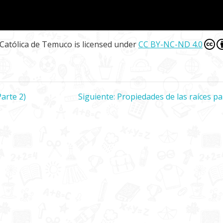
 Católica de Temuco
is licensed under
CC BY-NC-ND 4.0
arte 2)
Siguiente:
Siguiente
Propiedades de las raíces pa
entrada: