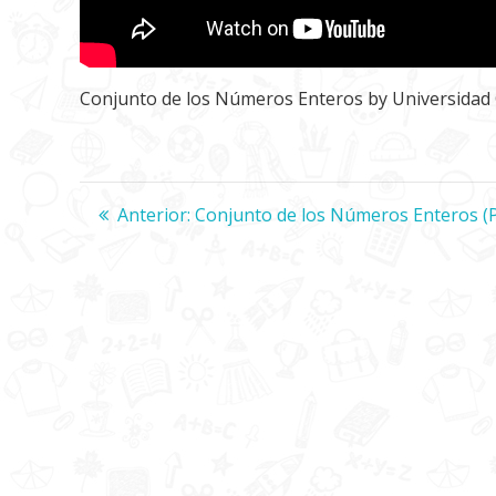
Conjunto de los Números Enteros
by
Universidad
Navegación
Anterior:
Entrada
Conjunto de los Números Enteros (P
anterior:
de
entradas