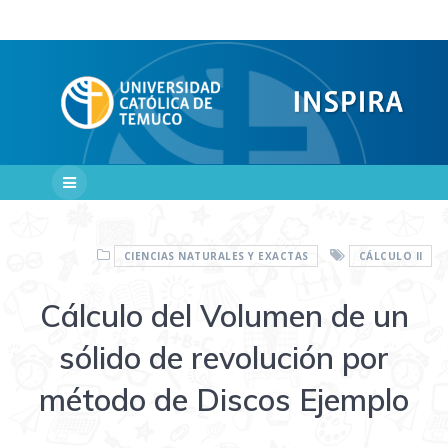
Saltar
al
contenido
CIENCIAS NATURALES Y EXACTAS
CÁLCULO II
Cálculo del Volumen de un
sólido de revolución por
método de Discos Ejemplo