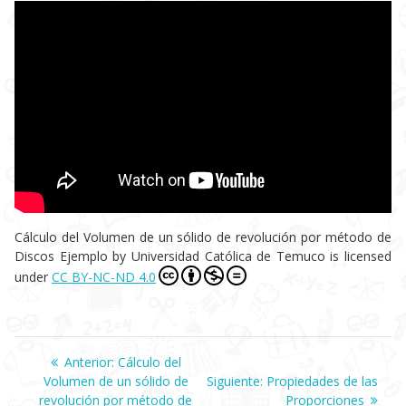
Cálculo del Volumen de un sólido de revolución por método de
Discos Ejemplo
by
Universidad Católica de Temuco
is licensed
under
CC BY-NC-ND 4.0
Navegación
Anterior:
Entrada
Cálculo del
Volumen de un sólido de
anterior:
Siguiente:
Siguiente
Propiedades de las
revolución por método de
entrada:
Proporciones